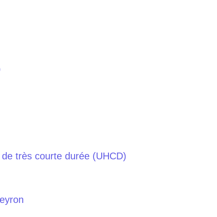
)
n de très courte durée (UHCD)
veyron